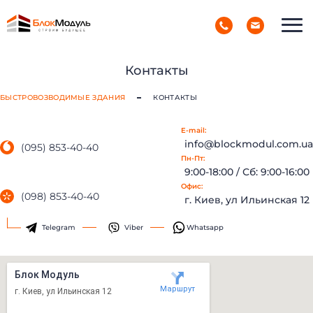
(098) 853-40-40
РУС
УКР
Контакты
БЫСТРОВОЗВОДИМЫЕ ЗДАНИЯ
КОНТАКТЫ
E-mail:
info@blockmodul.com.ua
(095) 853-40-40
Пн-Пт:
9:00-18:00 / Сб: 9:00-16:00
Офис:
(098) 853-40-40
г. Киев, ул Ильинская 12
Telegram
Viber
Whatsapp
БЫСТРЫЕ ДОМА
Каталог
Наши работы
О компании
Блок Модуль
Наши клиенты
Технологии
Маршрут
г. Киев, ул Ильинская 12
Доставка и монтаж
Вопрос-ответ
Новости
Блог