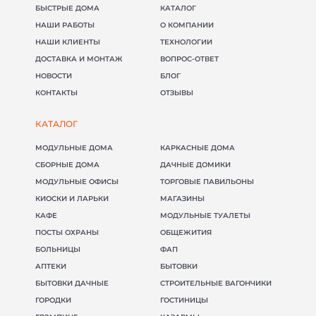
БЫСТРЫЕ ДОМА
КАТАЛОГ
НАШИ РАБОТЫ
О КОМПАНИИ
НАШИ КЛИЕНТЫ
ТЕХНОЛОГИИ
ДОСТАВКА И МОНТАЖ
ВОПРОС-ОТВЕТ
НОВОСТИ
БЛОГ
КОНТАКТЫ
ОТЗЫВЫ
КАТАЛОГ
МОДУЛЬНЫЕ ДОМА
КАРКАСНЫЕ ДОМА
СБОРНЫЕ ДОМА
ДАЧНЫЕ ДОМИКИ
МОДУЛЬНЫЕ ОФИСЫ
ТОРГОВЫЕ ПАВИЛЬОНЫ
КИОСКИ И ЛАРЬКИ
МАГАЗИНЫ
КАФЕ
МОДУЛЬНЫЕ ТУАЛЕТЫ
ПОСТЫ ОХРАНЫ
ОБЩЕЖИТИЯ
БОЛЬНИЦЫ
ФАП
(098) 853-40-40
info@blockmodul.com.ua
АПТЕКИ
БЫТОВКИ
(095) 853-40-40
Офис:
г. Киев, ул Ильинская 12
БЫТОВКИ ДАЧНЫЕ
СТРОИТЕЛЬНЫЕ ВАГОНЧИКИ
+380988534040
Пн-Пт:
9:00-18:00 / Сб: 9:00-16:00
ГОРОДКИ
ГОСТИНИЦЫ