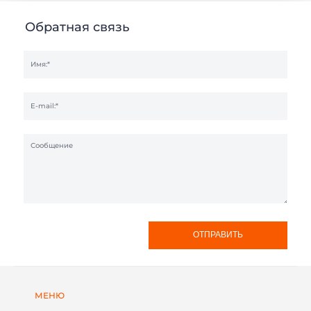
Обратная связь
ДОМА МОДУЛЬНЫЕ
КАРКАСНЫЕ ДОМА
ДАЧНЫЕ ДОМИКИ
МОДУЛЬНЫЕ ОФИСЫ
САНИТАРНЫЕ БЛОКИ
МОДУЛЬНЫЕ ПРАЧЕЧНЫЕ
ПОСТЫ ОХРАНЫ
ТОРГОВЫЕ ПАВИЛЬОНЫ
КИОСКИ и ЛАРЬКИ
ОБЩЕЖИТИЯ
МОДУЛЬНЫЕ ЗДАНИЯ
МОДУЛЬНЫЕ ГОСТИНИЦЫ
БЫТОВКИ
СТОЛОВЫЕ
МОДУЛЬНЫЕ ЦЕХА
КАЗАРМЫ
ГОРОДКИ
ГЛЭМПИНГ
ОТПРАВИТЬ
МЕНЮ