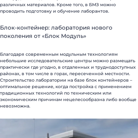
различных материалов. Кроме того, в БМЗ можно
проводить подготовку и обучение лаборантов.
Блок-контейнер: лаборатория нового
поколения от «Блок Модуль»
Благодаря современным модульным технологиям
небольшие исследовательские центры можно размещать
практически где угодно, в отдаленных и труднодоступных
районах, в том числе в горах, пересеченной местности.
Строительство лаборатории на базе блок контейнеров –
оптимальное решение, когда постройка с применением
БЫСТРЫЕ ДОМА
Каталог
традиционных технологий по техническим или
Наши работы
О компании
экономическим причинам нецелесообразна либо вообще
Наши клиенты
Технологии
невозможна.
Доставка и монтаж
Вопрос-ответ
Новости
Блог
Контакты
Отзывы