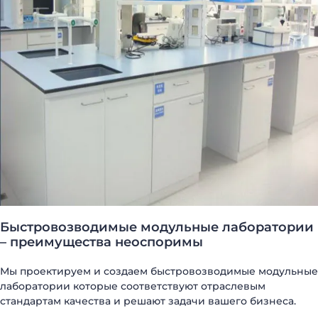
Быстровозводимые модульные лаборатории
– преимущества неоспоримы
ДОМА МОДУЛЬНЫЕ
КАРКАСНЫЕ ДОМА
ДАЧНЫЕ ДОМИКИ
МОДУЛЬНЫЕ ОФИСЫ
Мы проектируем и создаем быстровозводимые модульные
САНИТАРНЫЕ БЛОКИ
МОДУЛЬНЫЕ ПРАЧЕЧНЫЕ
лаборатории которые соответствуют отраслевым
ПОСТЫ ОХРАНЫ
ТОРГОВЫЕ ПАВИЛЬОНЫ
стандартам качества и решают задачи вашего бизнеса.
КИОСКИ и ЛАРЬКИ
ОБЩЕЖИТИЯ