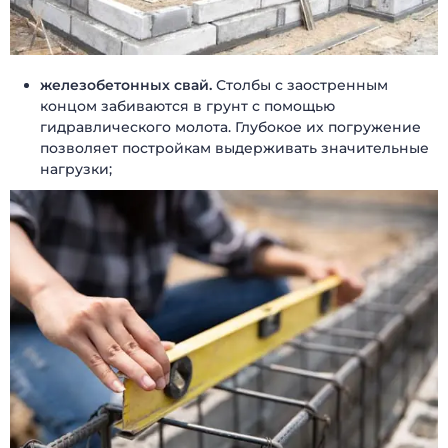
железобетонных свай.
Столбы с заостренным
концом забиваются в грунт с помощью
гидравлического молота. Глубокое их погружение
позволяет постройкам выдерживать значительные
нагрузки;
БЫСТРЫЕ ДОМА
Каталог
Наши работы
О компании
Наши клиенты
Технологии
Доставка и монтаж
Вопрос-ответ
Новости
Блог
Контакты
Отзывы