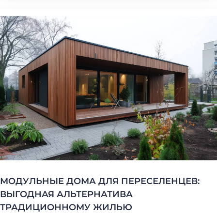
(098) 853-40-40
info@blockmodul.com.ua
(095) 853-40-40
Офис:
г. Киев, ул Ильинская 12
+380988534040
Пн-Пт:
9:00-18:00 / Сб: 9:00-16:00
МОДУЛЬНЫЕ ДОМА ДЛЯ ПЕРЕСЕЛЕНЦЕВ:
ВЫГОДНАЯ АЛЬТЕРНАТИВА
ТРАДИЦИОННОМУ ЖИЛЬЮ