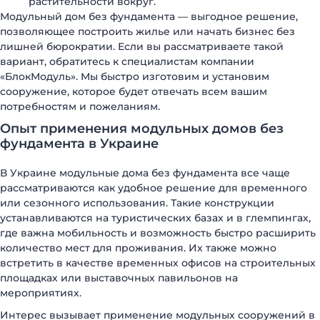
растительности вокруг.
Модульный дом без фундамента — выгодное решение,
позволяющее построить жилье или начать бизнес без
лишней бюрократии. Если вы рассматриваете такой
вариант, обратитесь к специалистам компании
«БлокМодуль». Мы быстро изготовим и установим
сооружение, которое будет отвечать всем вашим
потребностям и пожеланиям.
ДОМА МОДУЛЬНЫЕ
КАРКАСНЫЕ ДОМА
Опыт применения модульных домов без
ДАЧНЫЕ ДОМИКИ
МОДУЛЬНЫЕ ОФИСЫ
фундамента в Украине
САНИТАРНЫЕ БЛОКИ
МОДУЛЬНЫЕ ПРАЧЕЧНЫЕ
ПОСТЫ ОХРАНЫ
ТОРГОВЫЕ ПАВИЛЬОНЫ
В Украине модульные дома без фундамента все чаще
КИОСКИ и ЛАРЬКИ
ОБЩЕЖИТИЯ
рассматриваются как удобное решение для временного
МОДУЛЬНЫЕ ЗДАНИЯ
МОДУЛЬНЫЕ ГОСТИНИЦЫ
или сезонного использования. Такие конструкции
устанавливаются на туристических базах и в глемпингах,
БЫТОВКИ
СТОЛОВЫЕ
где важна мобильность и возможность быстро расширить
МОДУЛЬНЫЕ ЦЕХА
КАЗАРМЫ
количество мест для проживания. Их также можно
ГОРОДКИ
ГЛЭМПИНГ
встретить в качестве временных офисов на строительных
площадках или выставочных павильонов на
мероприятиях.
Интерес вызывает применение модульных сооружений в