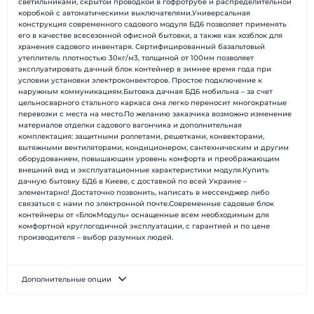
светильниками, скрытой проводкой в гофротрубе и распределительной
коробкой с автоматическими выключателями.Универсальная
конструкция современного садового модуля БД6 позволяет применять
его в качестве всесезонной офисной бытовки, а также как хозблок для
хранения садового инвентаря. Сертифицированный базальтовый
утеплитель плотностью 30кг/м3, толщиной от 100мм позволяет
эксплуатировать дачный блок контейнер в зимнее время года при
условии установки электроконвекторов. Простое подключение к
наружным коммуникациям.Бытовка дачная БД6 мобильна – за счет
цельносварного стального каркаса она легко переносит многократные
перевозки с места на место.По желанию заказчика возможно изменение
материалов отделки садового вагончика и дополнительная
комплектация: защитными роллетами, решетками, конвекторами,
вытяжными вентиляторами, кондиционером, сантехническим и другим
оборудованием, повышающим уровень комфорта и преображающим
внешний вид и эксплуатационные характеристики модуля.Купить
дачную бытовку БД6 в Киеве, с доставкой по всей Украине –
элементарно! Достаточно позвонить, написать в мессенджер либо
связаться с нами по электронной почте.Современные садовые блок
контейнеры от «БлокМодуль» оснащенные всем необходимым для
комфортной круглогодичной эксплуатации, с гарантией и по цене
производителя – выбор разумных людей.
Дополнительные опции