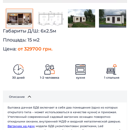
Габариты Д/Ш:
6х2.5м
Площадь:
15 м2
Цена:
от 329700 грн.
30 дней
1-2 человека
кухня
1 спальня
БЫСТРЫЕ ДОМА
Каталог
Описание
Наши работы
О компании
Наши клиенты
Технологии
Бытовка дачная БД6 включает в себя два помещения (одно из которых
открытого типа – может использоваться в качестве кухни) и прихожая.
Доставка и монтаж
Вопрос-ответ
Утепленный современный садовый вагончик оснащен поворотно-
Новости
Блог
откидными окнами, внутренней МДФ и входной металлической дверью.
Вагончик на дачу
модели БД6 укомплектован: розетками, Led
Контакты
Отзывы