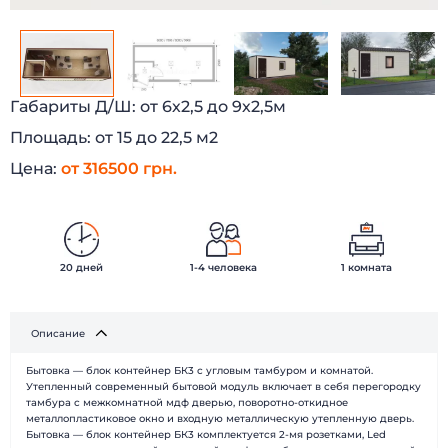
Габариты Д/Ш:
от 6х2,5 до 9х2,5м
Площадь:
от 15 до 22,5 м2
Цена:
от 316500 грн.
20 дней
1-4 человека
1 комната
Описание
Бытовка — блок контейнер БК3 с угловым тамбуром и комнатой.
Утепленный современный бытовой модуль включает в себя перегородку
БЫСТРЫЕ ДОМА
Каталог
тамбура с межкомнатной мдф дверью, поворотно-откидное
Наши работы
О компании
металлопластиковое окно и входную металлическую утепленную дверь.
Бытовка — блок контейнер БК3 комплектуется 2-мя розетками, Led
Наши клиенты
Технологии