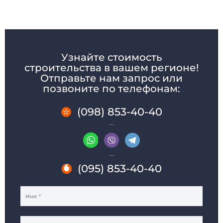
Узнайте стоимость
строительства в вашем регионе!
Отправьте нам запрос или
позвоните по телефонам:
(098) 853-40-40
ДОМА МОДУЛЬНЫЕ
КАРКАСНЫЕ ДОМА
ДАЧНЫЕ ДОМИКИ
МОДУЛЬНЫЕ ОФИСЫ
САНИТАРНЫЕ БЛОКИ
МОДУЛЬНЫЕ ПРАЧЕЧНЫЕ
ПОСТЫ ОХРАНЫ
ТОРГОВЫЕ ПАВИЛЬОНЫ
КИОСКИ и ЛАРЬКИ
ОБЩЕЖИТИЯ
(095) 853-40-40
МОДУЛЬНЫЕ ЗДАНИЯ
МОДУЛЬНЫЕ ГОСТИНИЦЫ
БЫТОВКИ
СТОЛОВЫЕ
МОДУЛЬНЫЕ ЦЕХА
КАЗАРМЫ
ГОРОДКИ
ГЛЭМПИНГ