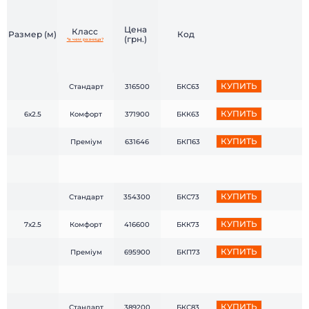
Цена
Класс
Размер (м)
Код
(грн.)
*в чем разница?
КУПИТЬ
Стандарт
316500
БКС63
КУПИТЬ
6х2.5
Комфорт
371900
БКК63
КУПИТЬ
Преміум
631646
БКП63
КУПИТЬ
Стандарт
354300
БКС73
КУПИТЬ
7х2.5
Комфорт
416600
БКК73
КУПИТЬ
Преміум
695900
БКП73
КУПИТЬ
Стандарт
389200
БКС83