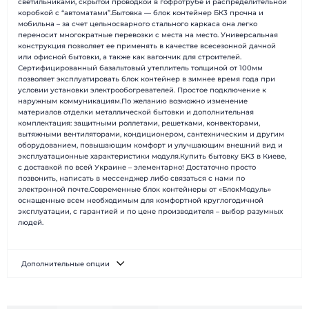
светильниками, скрытой проводкой в гофротрубе и распределительной
Доставка и монтаж
Вопрос-ответ
коробкой с “автоматами”.Бытовка — блок контейнер БК3 прочна и
мобильна – за счет цельносварного стального каркаса она легко
Новости
Блог
переносит многократные перевозки с места на место. Универсальная
Контакты
Отзывы
конструкция позволяет ее применять в качестве всесезонной дачной
или офисной бытовки, а также как вагончик для строителей.
Сертифицированный базальтовый утеплитель толщиной от 100мм
позволяет эксплуатировать блок контейнер в зимнее время года при
условии установки электрообогревателей. Простое подключение к
наружным коммуникациям.По желанию возможно изменение
материалов отделки металлической бытовки и дополнительная
комплектация: защитными роллетами, решетками, конвекторами,
вытяжными вентиляторами, кондиционером, сантехническим и другим
оборудованием, повышающим комфорт и улучшающим внешний вид и
эксплуатационные характеристики модуля.Купить бытовку БК3 в Киеве,
с доставкой по всей Украине – элементарно! Достаточно просто
позвонить, написать в мессенджер либо связаться с нами по
электронной почте.Современные блок контейнеры от «БлокМодуль»
оснащенные всем необходимым для комфортной круглогодичной
эксплуатации, с гарантией и по цене производителя – выбор разумных
людей.
Дополнительные опции