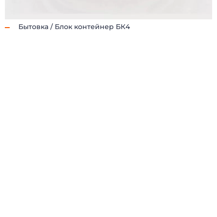
Бытовка / Блок контейнер БК4
(098) 853-40-40
info@blockmodul.com.ua
(095) 853-40-40
Офис:
г. Киев, ул Ильинская 12
+380988534040
Пн-Пт:
9:00-18:00 / Сб: 9:00-16:00