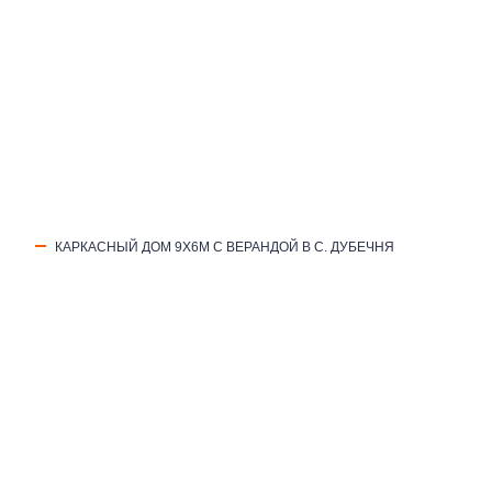
КАРКАСНЫЙ ДОМ 9Х6М С ВЕРАНДОЙ В С. ДУБЕЧНЯ
(098) 853-40-40
(095) 853-40-40
+380988534040