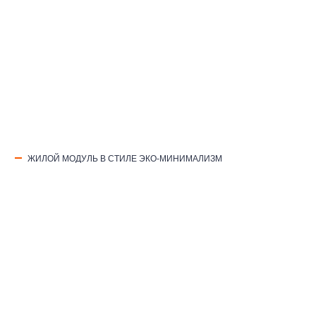
ЖИЛОЙ МОДУЛЬ В СТИЛЕ ЭКО-МИНИМАЛИЗМ
info@blockmodul.com.ua
Офис:
г. Киев, ул Ильинская 12
Пн-Пт:
9:00-18:00 / Сб: 9:00-16: