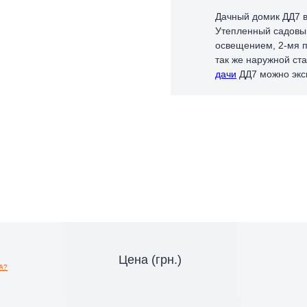
Дачный домик ДД7 в
Технологии
Утепленный садовый
Вопрос-ответ
освещением, 2-мя 
Блог
так же наружной ст
дачи
ДД7 можно эксп
Отзывы
Цена (грн.)
А?