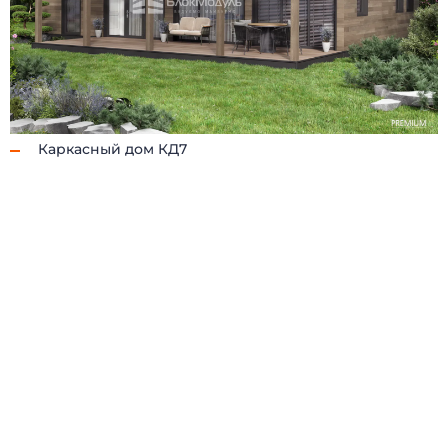
(098) 853-40-40
info@blockmodul.com.ua
(095) 853-40-40
Офис:
г. Киев, ул Ильинская 12
+380988534040
Пн-Пт:
9:00-18:00 / Сб: 9:00-16:00
Каркасный дом КД7