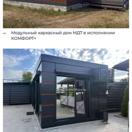
САНИТАРНЫЕ БЛОКИ
МОДУЛЬНЫЕ ПРАЧЕЧНЫЕ
ПОСТЫ ОХРАНЫ
ТОРГОВЫЕ ПАВИЛЬОНЫ
КИОСКИ и ЛАРЬКИ
ОБЩЕЖИТИЯ
МОДУЛЬНЫЕ ЗДАНИЯ
МОДУЛЬНЫЕ ГОСТИНИЦЫ
Модульный каркасный дом МД7 в исполнении
БЫТОВКИ
СТОЛОВЫЕ
КОМФОРТ+
МОДУЛЬНЫЕ ЦЕХА
КАЗАРМЫ
ГОРОДКИ
ГЛЭМПИНГ