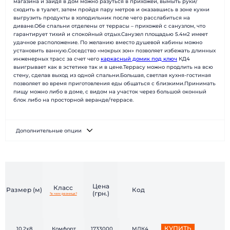
магазина и зайдя в дом можно разуться в прихожей, вымыть руки/
БЫСТРЫЕ ДОМА
Каталог
сходить в туалет, затем пройдя пару метров и оказавшись в зоне кухни
Наши работы
О компании
выгрузить продукты в холодильник после чего расслабиться на
диване.Обе спальни отделены от террасы – прихожей с санузлом, что
Наши клиенты
Технологии
гарантирует тихий и спокойный отдых.Санузел площадью 5.4м2 имеет
Доставка и монтаж
Вопрос-ответ
удачное расположение. По желанию вместо душевой кабины можно
установить ванную.Соседство «мокрых зон» позволяет избежать длинных
Новости
Блог
инженерных трасс за счет чего
каркасный домик под ключ
КД4
Контакты
Отзывы
выигрывает как в эстетике так и в цене.Террасу можно продлить на всю
стену, сделав выход из одной спальни.Большая, светлая кухня-гостиная
позволяет во время приготовления еды общаться с близкими.Принимать
пищу можно либо в доме, с видом на участок через большой оконный
блок либо на просторной веранде/террасе.
Дополнительные опции
Цена
Класс
Размер (м)
Код
(грн.)
*в чем разница?
КУПИТЬ
10,2x8
Комфорт
1733000
МДК4