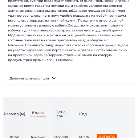
Наши клиенты
Технологии
простота.Тамбур при входе будет отсекать от жилой зоны холод и грязь в
холодное время года.При помощи с.у. и тамбура условно отделяются
Доставка и монтаж
Вопрос-ответ
активные зоны и зона отдыха (спальни).Санузел площадью 3.9м2 имеет
Новости
Блог
удачное расположение, к нему удобно подходить из любой части дома
(из спален, с террасы, из гостиной-кухни). По желанию вместо ванной
Контакты
Отзывы
можно установить душевую кабину.Соседство «мокрых зон» позволяет
избежать длинных инженерных трасс за счет чего модульный домик
МД6 выигрывает как в эстетике так и в цене.Большая, светлая кухня-
гостиная позволяет во время приготовления еды общаться с
близкими.Принимать пищу можно либо в зоне столовой в доме, с видом
на участок через большой портал из окон и дверей с остеклением либо
на просторной веранде/террасе, отдельный выход на которую
предусмотрен прямо из зоны столовой.
Дополнительные опции
Цена
Класс
Размер (м)
Код
(грн.)
*в чем разница?
КУПИТЬ
10х6,8
Комфорт
1490000
МДК6