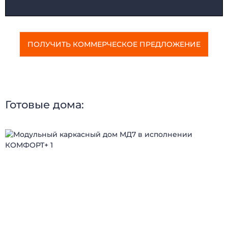
ПОЛУЧИТЬ КОММЕРЧЕСКОЕ ПРЕДЛОЖЕНИЕ
Готовые дома:
ДОМА МОДУЛЬНЫЕ
КАРКАСНЫЕ ДОМА
ДАЧНЫЕ ДОМИКИ
МОДУЛЬНЫЕ ОФИСЫ
САНИТАРНЫЕ БЛОКИ
МОДУЛЬНЫЕ ПРАЧЕЧНЫЕ
ПОСТЫ ОХРАНЫ
ТОРГОВЫЕ ПАВИЛЬОНЫ
КИОСКИ и ЛАРЬКИ
ОБЩЕЖИТИЯ
МОДУЛЬНЫЕ ЗДАНИЯ
МОДУЛЬНЫЕ ГОСТИНИЦЫ
БЫТОВКИ
СТОЛОВЫЕ
МОДУЛЬНЫЕ ЦЕХА
КАЗАРМЫ