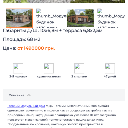
Габариты Д/Ш:
10х6,8м + терраса 6,8х2,5м
Площадь:
68 м2
Цена:
от 1490000 грн.
2-5 человек
кухня-гостиная
2 спальни
47 дней
Описание
Готовый модульный дом
МД6 – его минималистичный эко-дизайн
одинаково гармонично впишется как в городскую застройку так и в
БЫСТРЫЕ ДОМА
Каталог
природный ландшафт.Данная планировка уже более 10 лет заслужено
пользуется максимальной популярностью у наших заказчиков.
Наши работы
О компании
Продуманное зонирование, максимум жилого пространства и