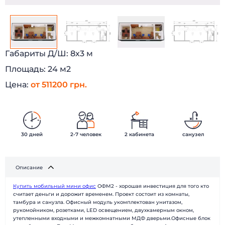
Габариты Д/Ш:
8х3 м
Площадь:
24 м2
Цена:
от 511200 грн.
30 дней
2-7 человек
2 кабинета
санузел
БЫСТРЫЕ ДОМА
Каталог
Наши работы
О компании
Описание
Наши клиенты
Технологии
Купить мобильный мини офис
ОФМ2 - хорошая инвестиция для того кто
Доставка и монтаж
Вопрос-ответ
считает деньги и дорожит временем. Проект состоит из комнаты,
Новости
Блог
тамбура и санузла. Офисный модуль укомплектован унитазом,
рукомойником, розетками, LED освещением, двухкамерным окном,
Контакты
Отзывы
утепленными входными и межкомнатными МДФ дверьми.Офисные блок