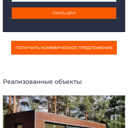
САНИТАРНЫЕ БЛОКИ
МОДУЛЬНЫЕ ПРАЧЕЧНЫЕ
ПОСТЫ ОХРАНЫ
ТОРГОВЫЕ ПАВИЛЬОНЫ
УЗНАТЬ ЦЕНУ
КИОСКИ и ЛАРЬКИ
ОБЩЕЖИТИЯ
МОДУЛЬНЫЕ ЗДАНИЯ
МОДУЛЬНЫЕ ГОСТИНИЦЫ
БЫТОВКИ
СТОЛОВЫЕ
МОДУЛЬНЫЕ ЦЕХА
КАЗАРМЫ
ГОРОДКИ
ГЛЭМПИНГ
ПОЛУЧИТЬ КОММЕРЧЕСКОЕ ПРЕДЛОЖЕНИЕ
Реализованные объекты: