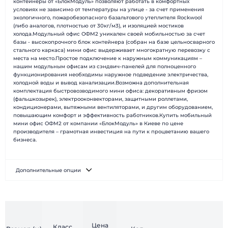
контейнеры от «БлокМодуль» позволяют работать в комфортных
условиях не зависимо от температуры на улице - за счет применения
экологичного, пожаробезопасного базальтового утеплителя Rockwool
(либо аналогов, плотностью от 30кг/м3), и изоляцией мостиков
холода.Модульный офис ОФМ2 уникален своей мобильностью за счет
базы - высокопрочного блок контейнера (собран на базе цельносварного
стального каркаса) мини офис выдерживает многократную перевозку с
места на место.Простое подключение к наружным коммуникациям –
нашим модульным офисам из сэндвич-панелей для полноценного
функционирования необходимы наружное подведение электричества,
холодной воды и вывод канализации.Возможна дополнительная
комплектация быстровозводимого мини офиса: декоративным фризом
(фальшкозырек), электрооконвекторами, защитными роллетами,
кондиционерами, вытяжными вентиляторами, и другим оборудованием,
повышающим комфорт и эффективность работников.Купить мобильный
мини офис ОФМ2 от компании «БлокМодуль» в Киеве по цене
производителя – грамотная инвестиция на пути к процветанию вашего
бизнеса.
Дополнительные опции
Цена
Класс