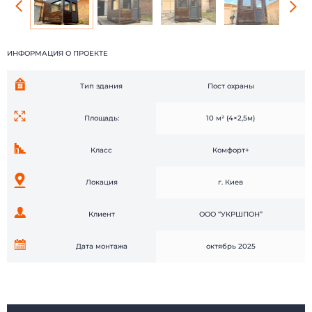
ИНФОРМАЦИЯ О ПРОЕКТE
Тип здания
Пост охраны
Площадь:
10 м² (4×2,5м)
Класс
Комфорт+
БЫСТРЫЕ ДОМА
Каталог
Наши работы
О компании
Локация
г. Киев
Наши клиенты
Технологии
Доставка и монтаж
Вопрос-ответ
Клиент
ООО “УКРШПОН”
Новости
Блог
Контакты
Отзывы
Дата монтажа
октябрь 2025