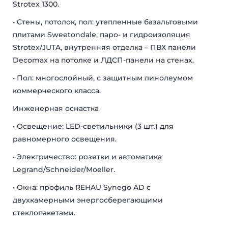
Strotex 1300.
• Стены, потолок, пол: утепленные базальтовыми
плитами Sweetondale, паро- и гидроизоляция
Strotex/JUTA, внутренняя отделка – ПВХ панели
Decomax на потолке и ЛДСП-панели на стенах.
• Пол: многослойный, с защитным линолеумом
коммерческого класса.
ДОМА МОДУЛЬНЫЕ
КАРКАСНЫЕ ДОМА
Инженерная оснастка
ДАЧНЫЕ ДОМИКИ
МОДУЛЬНЫЕ ОФИСЫ
САНИТАРНЫЕ БЛОКИ
МОДУЛЬНЫЕ ПРАЧЕЧНЫЕ
• Освещение: LED-светильники (3 шт.) для
ПОСТЫ ОХРАНЫ
ТОРГОВЫЕ ПАВИЛЬОНЫ
равномерного освещения.
КИОСКИ и ЛАРЬКИ
ОБЩЕЖИТИЯ
• Электричество: розетки и автоматика
МОДУЛЬНЫЕ ЗДАНИЯ
МОДУЛЬНЫЕ ГОСТИНИЦЫ
Legrand/Schneider/Moeller.
БЫТОВКИ
СТОЛОВЫЕ
МОДУЛЬНЫЕ ЦЕХА
КАЗАРМЫ
• Окна: профиль REHAU Synego AD с
ГОРОДКИ
ГЛЭМПИНГ
двухкамерными энергосберегающими
стеклопакетами.