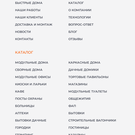
БЫСТРЫЕ ДОМА
КАТАЛОГ
НАШИ РАБОТЫ
О КОМПАНИИ
НАШИ КЛИЕНТЫ
ТЕХНОЛОГИИ
ДОСТАВКА И МОНТАЖ
ВОПРОС-ОТВЕТ
НОВОСТИ
БЛОГ
КОНТАКТЫ
ОТЗЫВЫ
КАТАЛОГ
МОДУЛЬНЫЕ ДОМА
КАРКАСНЫЕ ДОМА
(098) 853-40-40
info@blockmodul.com.ua
СБОРНЫЕ ДОМА
ДАЧНЫЕ ДОМИКИ
(095) 853-40-40
Офис:
г. Киев, ул Ильинская 12
МОДУЛЬНЫЕ ОФИСЫ
ТОРГОВЫЕ ПАВИЛЬОНЫ
+380988534040
Пн-Пт:
9:00-18:00 / Сб: 9:00-16:00
КИОСКИ И ЛАРЬКИ
МАГАЗИНЫ
КАФЕ
МОДУЛЬНЫЕ ТУАЛЕТЫ
ПОСТЫ ОХРАНЫ
ОБЩЕЖИТИЯ
БОЛЬНИЦЫ
ФАП
АПТЕКИ
БЫТОВКИ
БЫТОВКИ ДАЧНЫЕ
СТРОИТЕЛЬНЫЕ ВАГОНЧИКИ
ГОРОДКИ
ГОСТИНИЦЫ
ГЛЭМПИНГ
КАЗАРМЫ