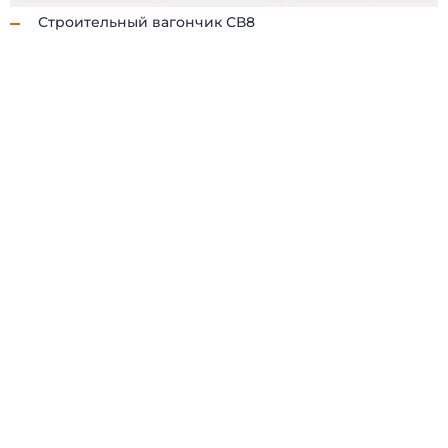
Строительный вагончик СВ8
(098) 853-40-40
info@blockmodul.com.ua
(095) 853-40-40
Офис:
г. Киев, ул Ильинская 12
+380988534040
Пн-Пт:
9:00-18:00 / Сб: 9:00-16:00