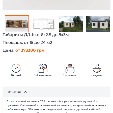
Габариты Д/Ш:
от 6х2.5 до 8х3м
Площадь:
от 15 до 24 м2
Цена:
от 373300 грн.
20 дней
1-4 человека
1 комната
санузел
Описание
БЫСТРЫЕ ДОМА
Каталог
Строительный вагончик СВ9 с комнатой и раздельными душевой и
Наши работы
О компании
туалетом. Утепленный современный вагончик для строителей включает в
Наши клиенты
Технологии
себя комнату с ПВХ окном и раздельный санузел с душевой кабиной,