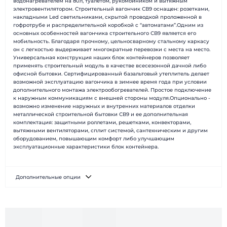
водонагревателем на 80л, туалетом, рукомойником и вытяжным
Доставка и монтаж
Вопрос-ответ
электровентилятором. Строительный вагончик СВ9 оснащен: розетками,
Новости
Блог
накладными Led светильниками, скрытой проводкой проложенной в
гофротрубе и распределительной коробкой с “автоматами”.Одним из
Контакты
Отзывы
основных особенностей вагончика строительного СВ9 является его
мобильность. Благодаря прочному, цельносварному стальному каркасу
он с легкостью выдерживает многократные перевозки с места на место.
Универсальная конструкция наших блок контейнеров позволяет
применять строительный модуль в качестве всесезонной дачной либо
офисной бытовки. Сертифицированный базальтовый утеплитель делает
возможной эксплуатацию вагончика в зимнее время года при условии
дополнительного монтажа электрообогревателей. Простое подключение
к наружным коммуникациям с внешней стороны модуля.Опционально -
возможно изменение наружных и внутренних материалов отделки
металлической строительной бытовки СВ9 и ее дополнительная
комплектация: защитными роллетами, решетками, конвекторами,
вытяжными вентиляторами, сплит системой, сантехническим и другим
оборудованием, повышающим комфорт либо улучшающим
эксплуатационные характеристики блок контейнера.
Дополнительные опции