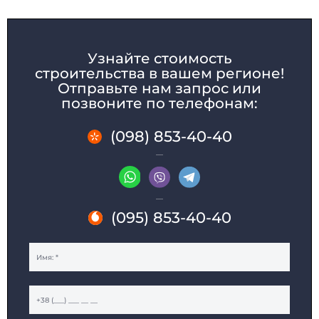
Узнайте стоимость
строительства в вашем регионе!
Отправьте нам запрос или
позвоните по телефонам:
(098) 853-40-40
ДОМА МОДУЛЬНЫЕ
КАРКАСНЫЕ ДОМА
ДАЧНЫЕ ДОМИКИ
МОДУЛЬНЫЕ ОФИСЫ
САНИТАРНЫЕ БЛОКИ
МОДУЛЬНЫЕ ПРАЧЕЧНЫЕ
ПОСТЫ ОХРАНЫ
ТОРГОВЫЕ ПАВИЛЬОНЫ
(095) 853-40-40
КИОСКИ и ЛАРЬКИ
ОБЩЕЖИТИЯ
МОДУЛЬНЫЕ ЗДАНИЯ
МОДУЛЬНЫЕ ГОСТИНИЦЫ
БЫТОВКИ
СТОЛОВЫЕ
МОДУЛЬНЫЕ ЦЕХА
КАЗАРМЫ
ГОРОДКИ
ГЛЭМПИНГ