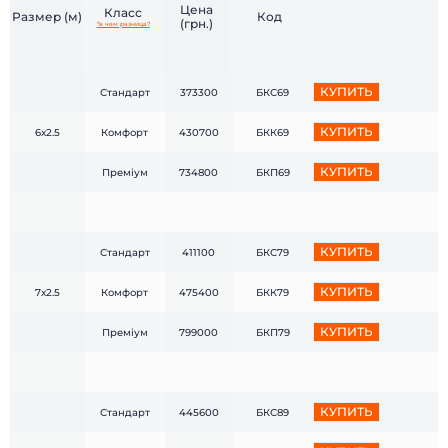
Цена
Класс
Размер (м)
Код
(грн.)
*в чем разница?
КУПИТЬ
Стандарт
373300
БКС69
КУПИТЬ
6х2.5
Комфорт
430700
БКК69
КУПИТЬ
Преміум
734800
БКП69
КУПИТЬ
Стандарт
411100
БКС79
КУПИТЬ
7х2.5
Комфорт
475400
БКК79
КУПИТЬ
Преміум
799000
БКП79
КУПИТЬ
Стандарт
445600
БКС89