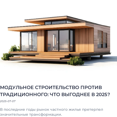
(098) 853-40-40
info@blockmodul.com.ua
МОДУЛЬНОЕ СТРОИТЕЛЬСТВО ПРОТИВ
(095) 853-40-40
Офис:
г. Киев, ул Ильинская 12
+380988534040
Пн-Пт:
9:00-18:00 / Сб: 9:00-16:00
ТРАДИЦИОННОГО: ЧТО ВЫГОДНЕЕ В 2025?
2025-07-07
В последние годы рынок частного жилья претерпел
значительные трансформации.