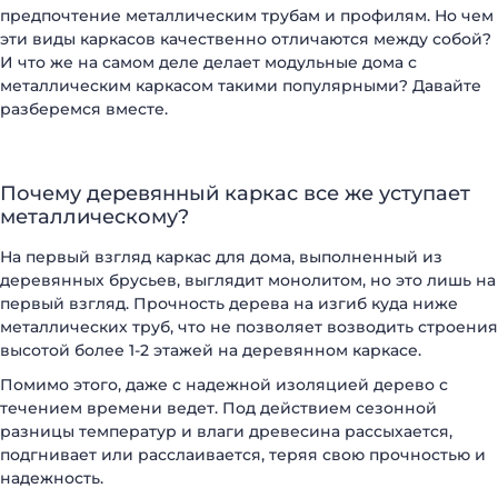
предпочтение металлическим трубам и профилям. Но чем
эти виды каркасов качественно отличаются между собой?
И что же на самом деле делает модульные дома с
БЫСТРЫЕ ДОМА
Каталог
металлическим каркасом такими популярными? Давайте
Наши работы
О компании
разберемся вместе.
Наши клиенты
Технологии
Доставка и монтаж
Вопрос-ответ
Новости
Блог
Почему деревянный каркас все же уступает
Контакты
Отзывы
металлическому?
На первый взгляд каркас для дома, выполненный из
деревянных брусьев, выглядит монолитом, но это лишь на
первый взгляд. Прочность дерева на изгиб куда ниже
металлических труб, что не позволяет возводить строения
высотой более 1-2 этажей на деревянном каркасе.
Помимо этого, даже с надежной изоляцией дерево с
течением времени ведет. Под действием сезонной
разницы температур и влаги древесина рассыхается,
подгнивает или расслаивается, теряя свою прочностью и
надежность.