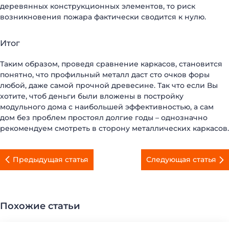
деревянных конструкционных элементов, то риск
возникновения пожара фактически сводится к нулю.
Итог
Таким образом, проведя сравнение каркасов, становится
понятно, что профильный металл даст сто очков форы
ДОМА МОДУЛЬНЫЕ
КАРКАСНЫЕ ДОМА
любой, даже самой прочной древесине. Так что если Вы
ДАЧНЫЕ ДОМИКИ
МОДУЛЬНЫЕ ОФИСЫ
хотите, чтоб деньги были вложены в постройку
САНИТАРНЫЕ БЛОКИ
МОДУЛЬНЫЕ ПРАЧЕЧНЫЕ
модульного дома с наибольшей эффективностью, а сам
ПОСТЫ ОХРАНЫ
ТОРГОВЫЕ ПАВИЛЬОНЫ
дом без проблем простоял долгие годы – однозначно
КИОСКИ и ЛАРЬКИ
ОБЩЕЖИТИЯ
рекомендуем смотреть в сторону металлических каркасов.
МОДУЛЬНЫЕ ЗДАНИЯ
МОДУЛЬНЫЕ ГОСТИНИЦЫ
БЫТОВКИ
СТОЛОВЫЕ
Предыдущая статья
Следующая статья
МОДУЛЬНЫЕ ЦЕХА
КАЗАРМЫ
ГОРОДКИ
ГЛЭМПИНГ
Похожие статьи