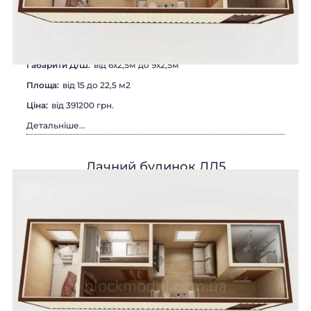
Габарити Д/Ш:
від 6х2,5м до 9х2,5м
Площа:
від 15 до 22,5 м2
Цiна:
від 391200 грн.
Детальніше...
Дачний будинок ДД5