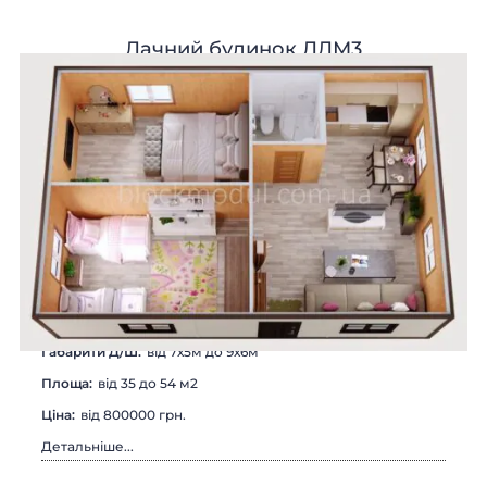
Дачний будинок ДДМ3
Габарити Д/Ш:
від 7х5м до 9х6м
Площа:
від 35 до 54 м2
Цiна:
від 800000 грн.
Детальніше...