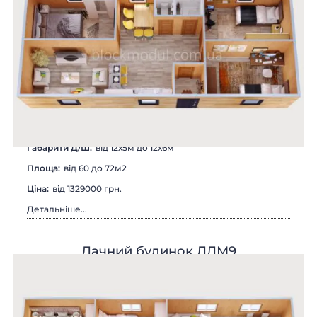
Габарити Д/Ш:
вiд 12х5м до 12х6м
Площа:
вiд 60 до 72м2
Цiна:
вiд 1329000 грн.
Детальніше...
Дачний будинок ДДМ9