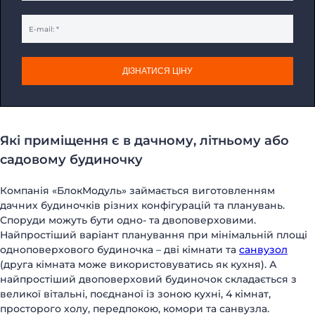
ДІЗНАТИСЯ ЦІНУ
Які приміщення є в дачному, літньому або
садовому будиночку
Компанія «БлокМодуль» займається виготовленням
дачних будиночків різних конфігурацій та планувань.
Споруди можуть бути одно- та двоповерховими.
Найпростіший варіант планування при мінімальній площі
одноповерхового будиночка – дві кімнати та
санвузол
(друга кімната може використовуватись як кухня). А
найпростіший двоповерховий будиночок складається з
великої вітальні, поєднаної із зоною кухні, 4 кімнат,
просторого холу, передпокою, комори та санвузла.