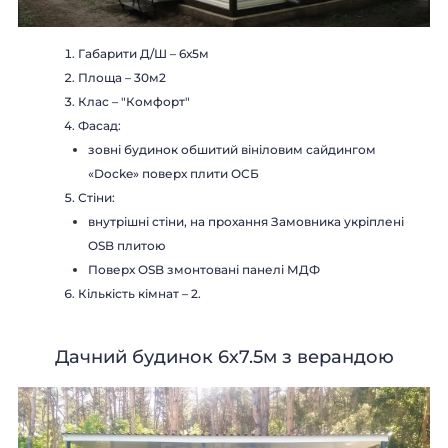
Габарити Д/Ш – 6х5м
Площа – 30м2
Клас – "Комфорт"
Фасад:
зовні будинок обшитий вініловим сайдингом
«Docke» поверх плити ОСБ
Стіни:
внутрішні стіни, на прохання Замовника укріплені
OSB плитою
Поверх OSB змонтовані панелі МДФ
Кількість кімнат – 2.
Дачний будинок 6х7.5м з верандою