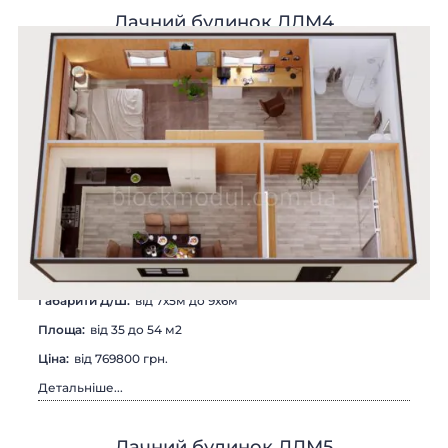
Дачний будинок ДДМ4
Габарити Д/Ш:
від 7х5м до 9х6м
Площа:
від 35 до 54 м2
Цiна:
від 769800 грн.
Детальніше...
Дачний будинок ДДМ5