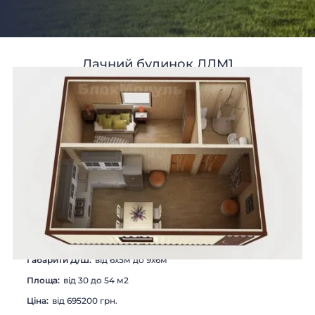
Дачний будинок ДДМ1
Габарити Д/Ш:
від 6х5м до 9х6м
Площа:
від 30 до 54 м2
Цiна:
від 695200 грн.