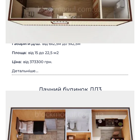
Габарити Д/Ш:
від 6х2,5м до 9х2,5м
Площа:
від 15 до 22,5 м2
Цiна:
від 373300 грн.
Детальніше...
Дачний будинок ДД3