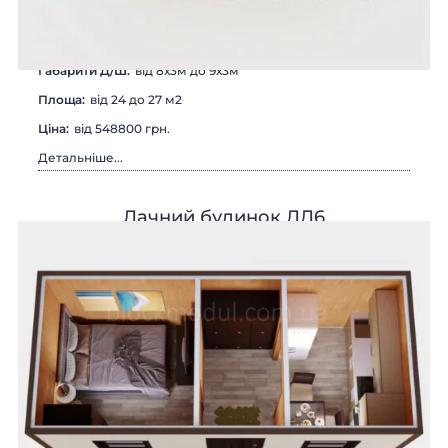
Габарити Д/Ш:
від 8х3м до 9х3м
Площа:
від 24 до 27 м2
Цiна:
від 548800 грн.
Детальніше...
Дачний будинок ДД6