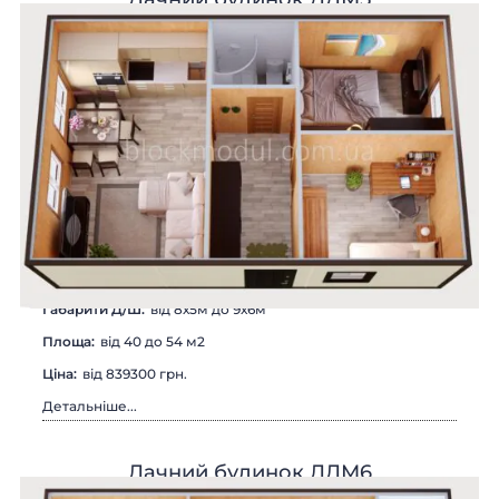
Головна
Каталог
Наші роботи
Про компанію
Наші клієнти
Технології
Доставка і монтаж
Питання-відповідь
Новини
Блог
Габарити Д/Ш:
від 8х5м до 9х6м
Контакти
Відгуки
Площа:
від 40 до 54 м2
Цiна:
від 839300 грн.
Детальніше...
Дачний будинок ДДМ6