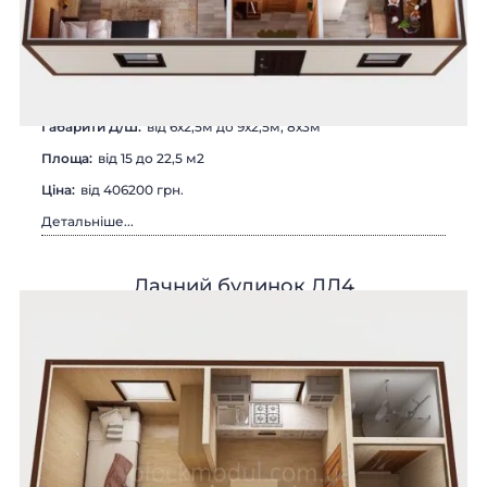
Габарити Д/Ш:
від 6х2,5м до 9х2,5м, 8х3м
Площа:
від 15 до 22,5 м2
Цiна:
від 406200 грн.
Детальніше...
Дачний будинок ДД4