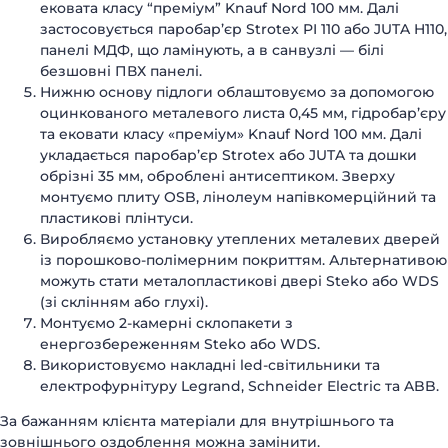
ековата класу “преміум” Knauf Nord 100 мм. Далі
застосовується паробар’єр Strotex PI 110 або JUTA H110,
панелі МДФ, що ламінують, а в санвузлі — білі
безшовні ПВХ панелі.
Нижню основу підлоги облаштовуємо за допомогою
оцинкованого металевого листа 0,45 мм, гідробар’єру
та ековати класу «преміум» Knauf Nord 100 мм. Далі
укладається паробар’єр Strotex або JUTA та дошки
обрізні 35 мм, оброблені антисептиком. Зверху
монтуємо плиту OSB, лінолеум напівкомерційний та
пластикові плінтуси.
Виробляємо установку утеплених металевих дверей
із порошково-полімерним покриттям. Альтернативою
можуть стати металопластикові двері Steko або WDS
(зі склінням або глухі).
Монтуємо 2-камерні склопакети з
енергозбереженням Steko або WDS.
Використовуємо накладні led-світильники та
електрофурнітуру Legrand, Schneider Electric та ABB.
За бажанням клієнта матеріали для внутрішнього та
зовнішнього оздоблення можна замінити.