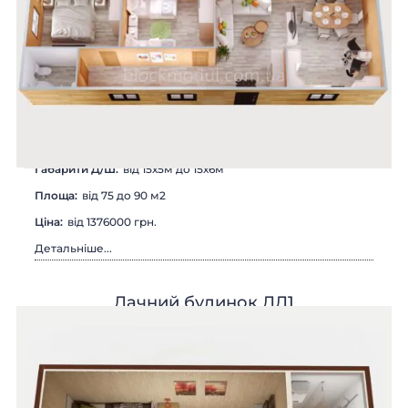
Габарити Д/Ш:
вiд 15х5м до 15х6м
Площа:
вiд 75 до 90 м2
Цiна:
вiд 1376000 грн.
Детальніше...
Дачний будинок ДД1