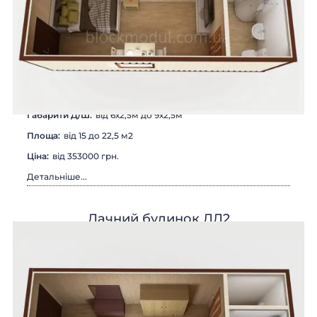
Габарити Д/Ш:
від 6х2,5м до 9х2,5м
Площа:
від 15 до 22,5 м2
Цiна:
від 353000 грн.
Детальніше...
Дачний будинок ДД2