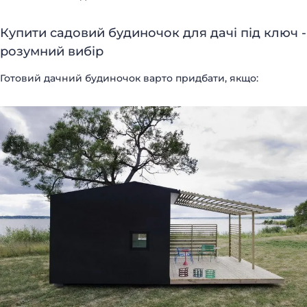
Купити садовий будиночок для дачі під ключ -
розумний вибір
Готовий дачний будиночок варто придбати, якщо:
(098) 853-40-40
info@blockmodul.com.ua
(095) 853-40-40
Офіс:
г. Киев, ул Ильинская 12
+380988534040
Пн-Пт:
9:00-18:00 / Сб: 9:00-16:00