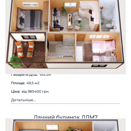
Габарити Д/Ш:
9х5,5м
Площа:
49,5 м2
Цiна:
вiд 985400 грн.
Детальніше...
Дачний будинок ДДМ7