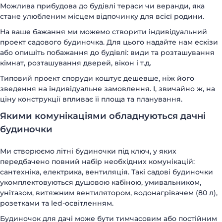
Можлива прибудова до будівлі тераси чи веранди, яка
стане улюбленим місцем відпочинку для всієї родини.
На ваше бажання ми можемо створити індивідуальний
проект садового будиночка. Для цього надайте нам ескізи
або опишіть побажання до будівлі: види та розташування
кімнат, розташування дверей, вікон і т.д.
Типовий проект споруди коштує дешевше, ніж його
зведення на індивідуальне замовлення. І, звичайно ж, на
ціну конструкції впливає її площа та планування.
Якими комунікаціями обладнуються дачні
будиночки
Ми створюємо літні будиночки під ключ, у яких
передбачено повний набір необхідних комунікацій:
сантехніка, електрика, вентиляція. Такі садові будиночки
укомплектовуються душовою кабіною, умивальником,
унітазом, витяжним вентилятором, водонагрівачем (80 л),
розетками та led-освітленням.
Будиночок для дачі може бути тимчасовим або постійним