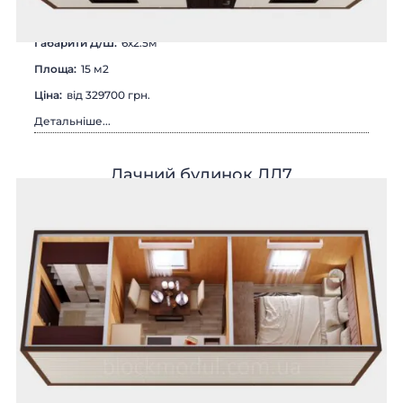
Габарити Д/Ш:
6х2.5м
Площа:
15 м2
Цiна:
від 329700 грн.
Детальніше...
Дачний будинок ДД7
БУДИНКИ МОДУЛЬНІ
КАРКАСНІ БУДИНКИ