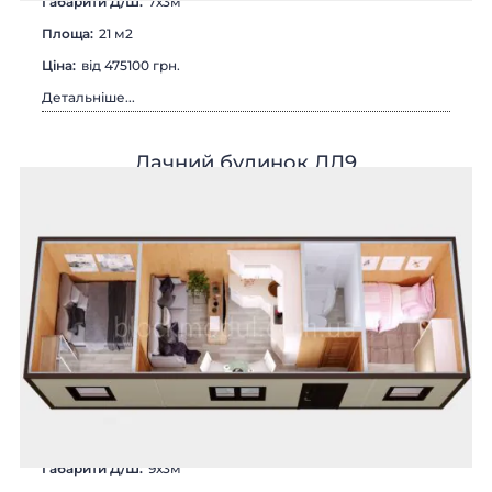
Габарити Д/Ш:
7х3м
Площа:
21 м2
Цiна:
від 475100 грн.
Детальніше...
Дачний будинок ДД9
Габарити Д/Ш:
9х3м