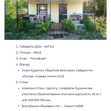
Габарити Д/Ш – 6х7.5м
Площа – 45м2
Клас – "Комфорт"
Фасад:
зовні будинок обшитий вініловим сайдингом
«Docke» поверх плити ОСБ
Стіни:
зовнішні стіни, підлогу і покрівлю будиночка
утеплено базальтовими плитами (щільність 45 кг /
м3) ISOVER 100 мм
Внутрішня обшивка стін — панелі МДФ