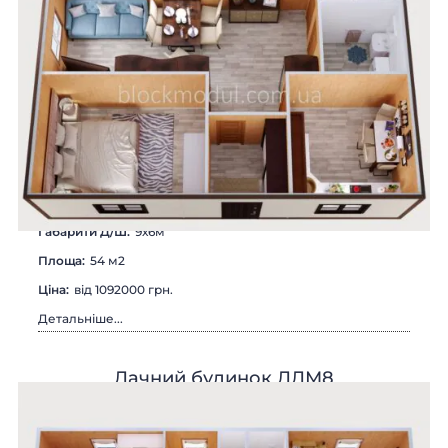
Габарити Д/Ш:
9х6м
Площа:
54 м2
Цiна:
вiд 1092000 грн.
Детальніше...
Дачний будинок ДДМ8