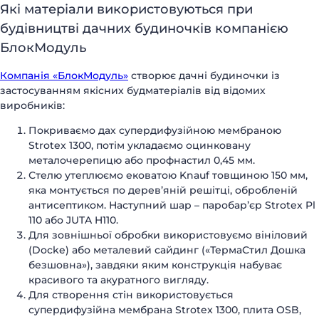
Які матеріали використовуються при
будівництві дачних будиночків компанією
БлокМодуль
Компанія «БлокМодуль»
створює дачні будиночки із
застосуванням якісних будматеріалів від відомих
виробників:
Покриваємо дах супердифузійною мембраною
Strotex 1300, потім укладаємо оцинковану
металочерепицю або профнастил 0,45 мм.
Стелю утеплюємо ековатою Knauf товщиною 150 мм,
яка монтується по дерев’яній решітці, обробленій
антисептиком. Наступний шар – паробар’єр Strotex Pl
110 або JUTA H110.
Для зовнішньої обробки використовуємо вініловий
(Docke) або металевий сайдинг («ТермаСтил Дошка
безшовна»), завдяки яким конструкція набуває
красивого та акуратного вигляду.
Для створення стін використовується
супердифузійна мембрана Strotex 1300, плита OSB,