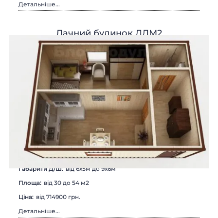
Детальніше...
Дачний будинок ДДМ2
Габарити Д/Ш:
від 6х5м до 9х6м
Площа:
від 30 до 54 м2
Цiна:
від 714900 грн.
Детальніше...