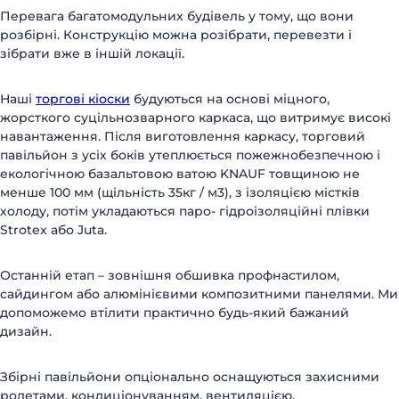
Перевага багатомодульних будівель у тому, що вони
розбірні. Конструкцію можна розібрати, перевезти і
зібрати вже в іншій локації.
Наші
торгові кіоски
будуються на основі міцного,
жорсткого суцільнозварного каркаса, що витримує високі
навантаження. Після виготовлення каркасу, торговий
павільйон з усіх боків утеплюється пожежнобезпечною і
екологічною базальтовою ватою KNAUF товщиною не
менше 100 мм (щільність 35кг / м3), з ізоляцією містків
холоду, потім укладаються паро- гідроізоляційні плівки
Strotex або Juta.
Останній етап – зовнішня обшивка профнастилом,
сайдингом або алюмінієвими композитними панелями. Ми
допоможемо втілити практично будь-який бажаний
дизайн.
Збірні павільйони опціонально оснащуються захисними
ролетами, кондиціонуванням, вентиляцією,