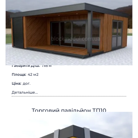
Габарити Д/Ш:
7х6 м
Площа:
42 м2
Цiна:
дог.
Детальніше...
Торговий павільйон ТП10