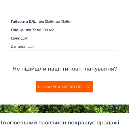
БУДИНКИ МОДУЛЬНІ
КАРКАСНІ БУДИНКИ
ДАЧНІ БУДИНКИ
МОДУЛЬНІ ОФІСИ
САНІТАРНІ БЛОКИ
МОДУЛЬНІ ПРАЛЬНІ
Габарити Д/Ш:
вiд 12х6м до 12х9м
ПОСТИ ОХОРОНИ
ТОРГОВІ ПАВІЛЬЙОНИ
Площа:
вiд 72 до 108 м2
КІОСКИ І ЛАРЬКИ
ГУРТОЖИТКИ
Цiна:
дог.
МОДУЛЬНІ БУДІВЛІ
МОДУЛЬНІ ГОТЕЛІ
Детальніше...
ПОБУТІВКИ
ЇДАЛЬНІ
МОДУЛЬНІ ЦЕХИ
КАЗАРМИ
МІСТЕЧКА
ГЛЕМПІНГ
Не підійшли наші типові планування?
РОЗРАХУВАТИ СВІЙ ПРОЕКТ
Торгівельний павільйон покращує продажі