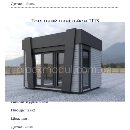
Детальніше...
Торговий павільйон ТП3
Габарити Д/Ш:
4х3м
Площа:
12 м2
Цiна:
дог.
Детальніше...