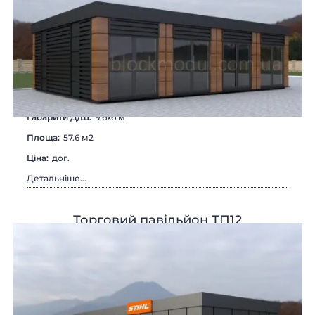
Габарити Д/Ш:
9.6х6 м
Площа:
57.6 м2
Цiна:
дог.
Детальніше...
Торговий павільйон ТП12