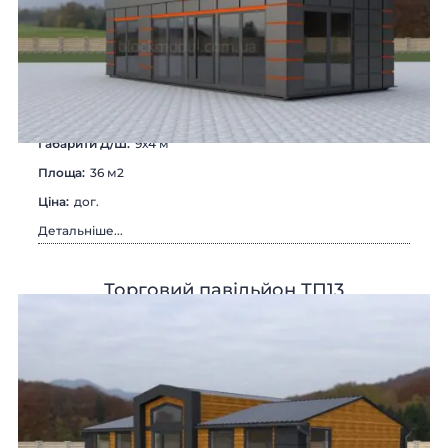
Габарити Д/Ш:
9х4 м
Площа:
36 м2
Цiна:
дог.
Детальніше...
Торговий павільйон ТП13