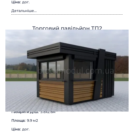
Цiна:
дог.
Детальніше...
Торговий павільйон ТП2
Габарити Д/Ш:
3.8х2.6м
Площа:
9.9 м2
Цiна:
дог.