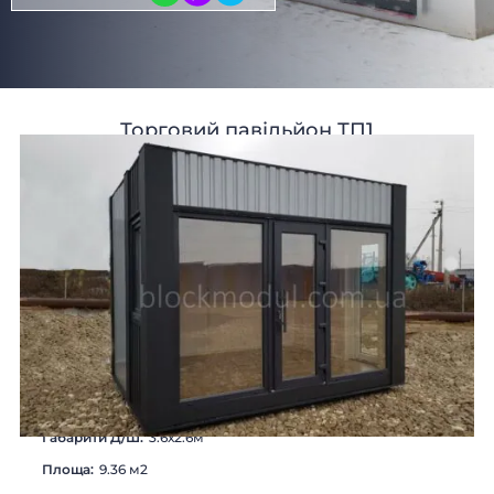
Торговий павільйон ТП1
Габарити Д/Ш:
3.6х2.6м
Площа:
9.36 м2