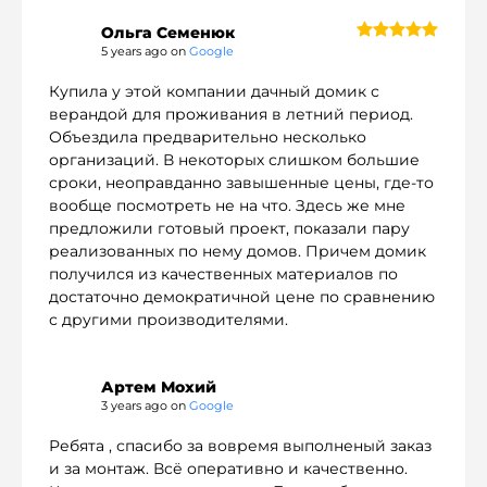
Ольга Семенюк
5 years ago on
Google
Купила у этой компании дачный домик с
(098) 853-40-40
info@blockmodul.com.ua
верандой для проживания в летний период.
(095) 853-40-40
Офіс:
г. Киев, ул Ильинская 12
Объездила предварительно несколько
+380988534040
Пн-Пт:
9:00-18:00 / Сб: 9:00-16:00
организаций. В некоторых слишком большие
сроки, неоправданно завышенные цены, где-то
вообще посмотреть не на что. Здесь же мне
предложили готовый проект, показали пару
реализованных по нему домов. Причем домик
получился из качественных материалов по
достаточно демократичной цене по сравнению
с другими производителями.
Артем Мохий
3 years ago on
Google
Ребята , спасибо за вовремя выполненый заказ
и за монтаж. Всё оперативно и качественно.