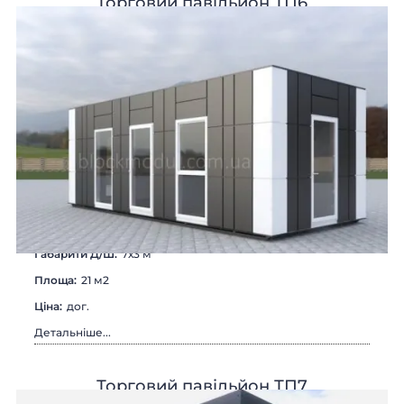
Торговий павільйон ТП6
Габарити Д/Ш:
7х3 м
Площа:
21 м2
Цiна:
дог.
Детальніше...
Торговий павільйон ТП7