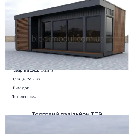
Габарити Д/Ш:
7х3.5 м
Площа:
24.5 м2
Цiна:
дог.
Детальніше...
Торговий павільйон ТП9