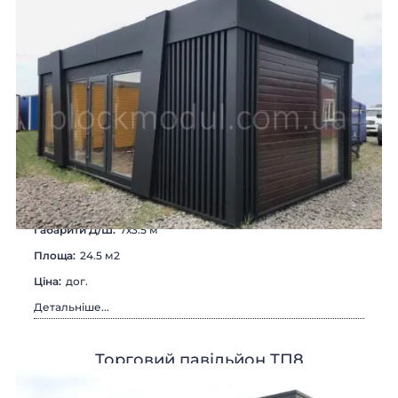
Габарити Д/Ш:
7х3.5 м
Площа:
24.5 м2
Цiна:
дог.
Детальніше...
Торговий павільйон ТП8