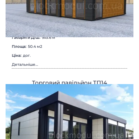
Габарити Д/Ш:
9х5.6 м
Площа:
50.4 м2
Цiна:
дог.
Детальніше...
Торговий павільйон ТП14