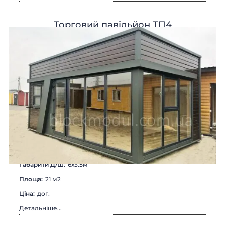
Торговий павільйон ТП4
Габарити Д/Ш:
6х3.5м
Площа:
21 м2
Цiна:
дог.
Детальніше...