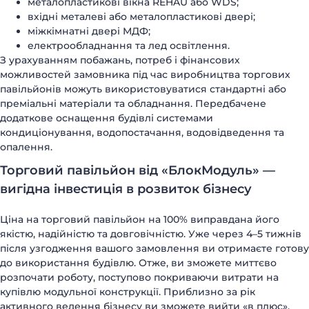
металопластикові вікна REHAU або WDS;
вхідні металеві або металопластикові двері;
міжкімнатні двері МДФ;
електрообладнання та лед освітлення.
З урахуванням побажань, потреб і фінансових
можливостей замовника під час виробництва торгових
павільйонів можуть використовуватися стандартні або
преміальні матеріали та обладнання. Передбачене
додаткове оснащення будівлі системами
кондиціонування, водопостачання, водовідведення та
опалення.
Торговий павільйон від «БлокМодуль» —
вигідна інвестиція в розвиток бізнесу
Ціна на торговий павільйон на 100% виправдана його
якістю, надійністю та довговічністю. Уже через 4–5 тижнів
після узгодження вашого замовлення ви отримаєте готову
до використання будівлю. Отже, ви зможете миттєво
розпочати роботу, поступово покриваючи витрати на
купівлю модульної конструкції. Приблизно за рік
активного ведення бізнесу ви зможете вийти «в плюс».