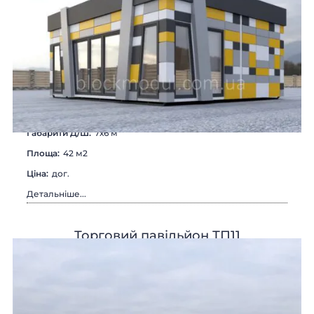
Габарити Д/Ш:
7х6 м
Площа:
42 м2
Цiна:
дог.
Детальніше...
Торговий павільйон ТП11