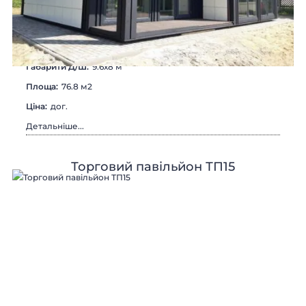
Габарити Д/Ш:
9.6х8 м
Площа:
76.8 м2
Цiна:
дог.
Детальніше...
Торговий павільйон ТП15