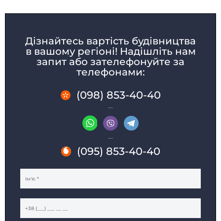
Дізнайтесь вартість будівництва
в вашому регіоні! Надішліть нам
запит або зателефонуйте за
телефонами:
(098) 853-40-40
БУДИНКИ МОДУЛЬНІ
КАРКАСНІ БУДИНКИ
ДАЧНІ БУДИНКИ
МОДУЛЬНІ ОФІСИ
САНІТАРНІ БЛОКИ
МОДУЛЬНІ ПРАЛЬНІ
ПОСТИ ОХОРОНИ
ТОРГОВІ ПАВІЛЬЙОНИ
(095) 853-40-40
КІОСКИ І ЛАРЬКИ
ГУРТОЖИТКИ
МОДУЛЬНІ БУДІВЛІ
МОДУЛЬНІ ГОТЕЛІ
ПОБУТІВКИ
ЇДАЛЬНІ
МОДУЛЬНІ ЦЕХИ
КАЗАРМИ
МІСТЕЧКА
ГЛЕМПІНГ