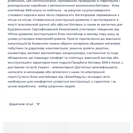
розетками, Led світильниками, прихованою проводкою в гофротрубе і
Доставка і монтаж
Питання-відповідь
розподільною коробкою з автоматичними вимикачами.Битовка - блок
Новини
Блог
контейнер БК8 міцна та мобільна - за рахунок суцільнозварного
сталевого каркаса вона легко переносить багаторазові перевезення з
Контакти
Відгуки
місця на місце. Універсальна конструкція дозволяє її застосовувати в
якості всесезонной дачної або офісної битовки, а також як вагончик для
будівельників. Сертифікований базальтовий утеплювач товщиною від
100мм дозволяє експлуатувати блок контейнер в зимову пору року за
умови установки електрообігрівачів. Просте підключення до зовнішніх
комунікацій.За бажанням можна обрати матеріали обшивки металевої
побутівки та додаткову комплектацію: захисни ролети, решітки,
конвектори, витяжнi вентилятори, кондиціонери, сантехнічне та інше
обладнання, що підвищує комфорт та поліпшує зовнішній вигляд або
експлуатаційні характеристики модуля.Придбати битовку БК8 в Києві, з
доставкою по всій Україні - елементарно! Достатньо зателефонувати,
написати в месенджер або зв'язатися з нами по електронній
пошті.Сучасні блок контейнери від «БлокМодуль» оснащені всім
необхідним для комфортної цілорічної експлуатації, з гарантією і за
ціною виробника - вибір розумних людей.
Додаткові опції