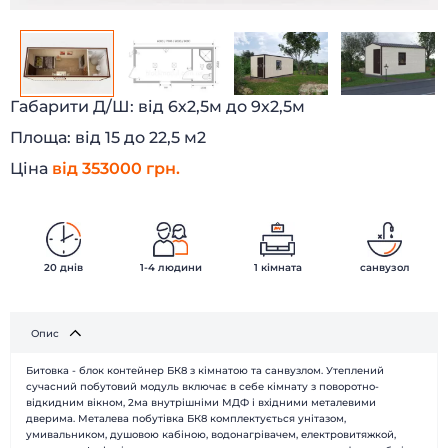
Габарити Д/Ш:
від 6х2,5м до 9х2,5м
Площа:
від 15 до 22,5 м2
Ціна
від 353000 грн.
20 днів
1-4 людини
1 кімната
санвузол
Опис
Битовка - блок контейнер БК8 з кімнатою та санвузлом. Утеплений
Головна
Каталог
сучасний побутовий модуль включає в себе кімнату з поворотно-
відкидним вікном, 2ма внутрішніми МДФ і вхідними металевими
Наші роботи
Про компанію
дверима. Металева побутівка БК8 комплектується унітазом,
Наші клієнти
Технології
умивальником, душовою кабіною, водонагрівачем, електровитяжкой,