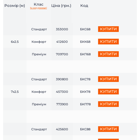
Клас
Розмір (м)
Ціна (грн.)
Код
*в чому різниця?
КУПИТИ
Стандарт
353000
БКС68
КУПИТИ
6х2.5
Комфорт
412600
БКК68
КУПИТИ
Преміум
709700
БКП68
КУПИТИ
Стандарт
390800
БКС78
КУПИТИ
7х2.5
Комфорт
457300
БКК78
КУПИТИ
Преміум
773900
БКП78
КУПИТИ
Стандарт
425600
БКС88