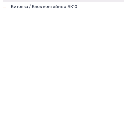
Битовка / Блок контейнер БК10
(098) 853-40-40
info@blockmodul.com.ua
(095) 853-40-40
Офіс:
г. Киев, ул Ильинская 12
+380988534040
Пн-Пт:
9:00-18:00 / Сб: 9:00-16:00