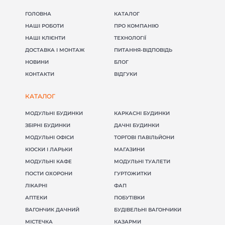
ДАЧНІ БУДИНКИ
МОДУЛЬНІ ОФІСИ
САНІТАРНІ БЛОКИ
МОДУЛЬНІ ПРАЛЬНІ
ГОЛОВНА
КАТАЛОГ
ПОСТИ ОХОРОНИ
ТОРГОВІ ПАВІЛЬЙОНИ
НАШІ РОБОТИ
ПРО КОМПАНІЮ
КІОСКИ І ЛАРЬКИ
ГУРТОЖИТКИ
НАШІ КЛІЄНТИ
ТЕХНОЛОГІЇ
МОДУЛЬНІ БУДІВЛІ
МОДУЛЬНІ ГОТЕЛІ
ДОСТАВКА І МОНТАЖ
ПИТАННЯ-ВІДПОВІДЬ
ПОБУТІВКИ
ЇДАЛЬНІ
НОВИНИ
БЛОГ
МОДУЛЬНІ ЦЕХИ
КАЗАРМИ
КОНТАКТИ
ВІДГУКИ
МІСТЕЧКА
ГЛЕМПІНГ
КАТАЛОГ
МОДУЛЬНІ БУДИНКИ
КАРКАСНІ БУДИНКИ
ЗБІРНІ БУДИНКИ
ДАЧНІ БУДИНКИ
МОДУЛЬНІ ОФІСИ
ТОРГОВІ ПАВІЛЬЙОНИ
КІОСКИ І ЛАРЬКИ
МАГАЗИНИ
МОДУЛЬНІ КАФЕ
МОДУЛЬНІ ТУАЛЕТИ
ПОСТИ ОХОРОНИ
ГУРТОЖИТКИ
ЛІКАРНІ
ФАП
АПТЕКИ
ПОБУТІВКИ
ВАГОНЧИК ДАЧНИЙ
БУДІВЕЛЬНІ ВАГОНЧИКИ
МІСТЕЧКА
КАЗАРМИ