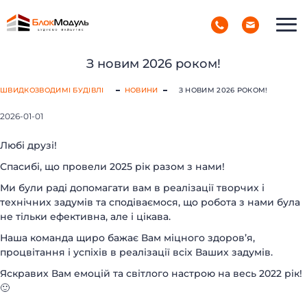
(098) 853-40-40
РУС
УКР
З новим 2026 роком!
ШВИДКОЗВОДИМІ БУДІВЛІ
НОВИНИ
З НОВИМ 2026 РОКОМ!
2026-01-01
Любі друзі!
Спасибі, що провели 2025 рік разом з нами!
Ми були раді допомагати вам в реалізації творчих і
технічних задумів та сподіваємося, що робота з нами була
Головна
Каталог
не тільки ефективна, але і цікава.
Наші роботи
Про компанію
Наша команда щиро бажає Вам міцного здоров’я,
Наші клієнти
Технології
процвітання і успіхів в реалізації всіх Ваших задумів.
Доставка і монтаж
Питання-відповідь
Яскравих Вам емоцій та світлого настрою на весь 2022 рiк!
Новини
Блог
🙂
Контакти
Відгуки