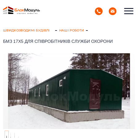
(098) 853-40-40
РУС
УКР
ШВИДКОЗВОДИМІ БУДІВЛІ
НАШІ РОБОТИ
БМЗ 17Х5 ДЛЯ СПІВРОБІТНИКІВ СЛУЖБИ ОХОРОНИ
Головна
Каталог