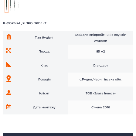
Наші роботи
Про компанію
Наші клієнти
Технології
Доставка і монтаж
Питання-відповідь
ІНФОРМАЦІЯ ПРО ПРОЕКТ
Новини
Блог
Контакти
Відгуки
БМЗ для співробітників служби
Тип будівлі
охорони
Площа:
85 м2
Клас
Стандарт
Локація
с.Рудня, Чернігівська обл.
Клієнт
ТОВ «Злата Інвест»
Дата монтажу
Січень 2016