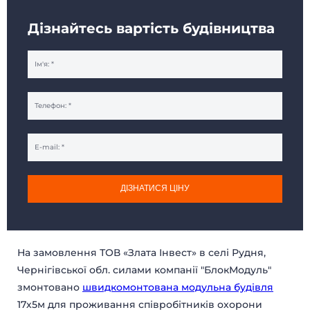
Дізнайтесь вартість будівництва
ДІЗНАТИСЯ ЦІНУ
БУДИНКИ МОДУЛЬНІ
КАРКАСНІ БУДИНКИ
На замовлення ТОВ «Злата Інвест» в селі Рудня,
ДАЧНІ БУДИНКИ
МОДУЛЬНІ ОФІСИ
Чернігівської обл. силами компанії "БлокМодуль"
САНІТАРНІ БЛОКИ
МОДУЛЬНІ ПРАЛЬНІ
змонтовано
швидкомонтована модульна будівля
ПОСТИ ОХОРОНИ
ТОРГОВІ ПАВІЛЬЙОНИ
17х5м для проживання співробітників охорони