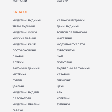
КОНТАКТИ
ВІДГУКИ
КАТАЛОГ
МОДУЛЬНІ БУДИНКИ
КАРКАСНІ БУДИНКИ
ЗБІРНІ БУДИНКИ
ДАЧНІ БУДИНКИ
МОДУЛЬНІ ОФІСИ
ТОРГОВІ ПАВІЛЬЙОНИ
КІОСКИ І ЛАРЬКИ
МАГАЗИНИ
МОДУЛЬНІ КАФЕ
МОДУЛЬНІ ТУАЛЕТИ
ПОСТИ ОХОРОНИ
ГУРТОЖИТКИ
ЛІКАРНІ
ФАП
АПТЕКИ
ПОБУТІВКИ
ВАГОНЧИК ДАЧНИЙ
БУДІВЕЛЬНІ ВАГОНЧИКИ
МІСТЕЧКА
КАЗАРМИ
ГОТЕЛІ
ГЛЕМПІНГ
ЇДАЛЬНІ
ЦЕХИ
(098) 853-40-40
info@blockmodul.com.ua
МОДУЛЬНІ БУДІВЛІ
АБК
(095) 853-40-40
Офіс:
г. Киев, ул Ильинская 12
ЛАБОРАТОРІЇ
КОТЕЛЬНІ
+380988534040
Пн-Пт:
9:00-18:00 / Сб: 9:00-16:00
МОДУЛЬНІ ПРАЛЬНІ
ЗУПИНКИ
ГАРАЖІ