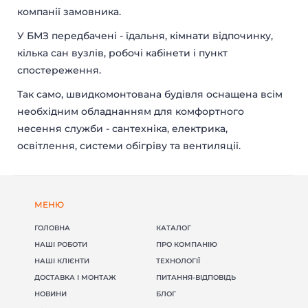
КІОСКИ І ЛАРЬКИ
ГУРТОЖИТКИ
компанії замовника.
МОДУЛЬНІ БУДІВЛІ
МОДУЛЬНІ ГОТЕЛІ
У БМЗ передбачені - їдальня, кімнати відпочинку,
ПОБУТІВКИ
ЇДАЛЬНІ
кілька сан вузлів, робочі кабінети і пункт
МОДУЛЬНІ ЦЕХИ
КАЗАРМИ
МІСТЕЧКА
ГЛЕМПІНГ
спостереження.
Так само, швидкомонтована будівля оснащена всім
необхідним обладнанням для комфортного
несення служби - сантехніка, електрика,
освітлення, системи обігріву та вентиляції.
МЕНЮ
ГОЛОВНА
КАТАЛОГ
НАШІ РОБОТИ
ПРО КОМПАНІЮ
НАШІ КЛІЄНТИ
ТЕХНОЛОГІЇ
ДОСТАВКА І МОНТАЖ
ПИТАННЯ-ВІДПОВІДЬ
НОВИНИ
БЛОГ