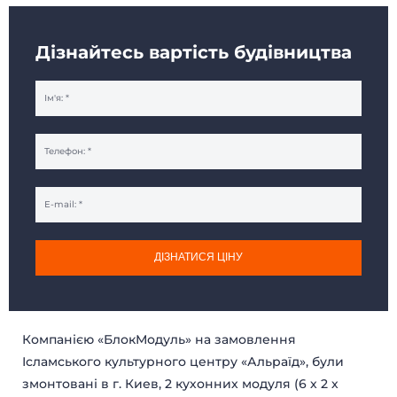
Дізнайтесь вартість будівництва
ДІЗНАТИСЯ ЦІНУ
Компанією «БлокМодуль» на замовлення
Ісламського культурного центру «Альраїд», були
змонтовані в г. Киев, 2 кухонних модуля (6 х 2 х
БУДИНКИ МОДУЛЬНІ
КАРКАСНІ БУДИНКИ