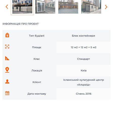
Головна
Каталог
Наші роботи
Про компанію
Наші клієнти
Технології
Доставка і монтаж
Питання-відповідь
ІНФОРМАЦІЯ ПРО ПРОЕКТ
Новини
Блог
Контакти
Відгуки
Тип будівлі
Блок контейнери
Площа:
12 м2 + 12 м2 + 5 м2
Клас
Стандарт
Локація
Київ
Ісламський культурний центр
Клієнт
«Альраід»
Дата монтажу
Січень 2016