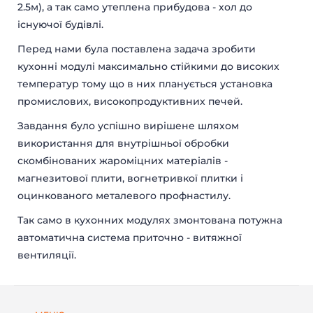
2.5м), а так само утеплена прибудова - хол до
ДАЧНІ БУДИНКИ
МОДУЛЬНІ ОФІСИ
САНІТАРНІ БЛОКИ
МОДУЛЬНІ ПРАЛЬНІ
існуючої будівлі.
ПОСТИ ОХОРОНИ
ТОРГОВІ ПАВІЛЬЙОНИ
Перед нами була поставлена ​​задача зробити
КІОСКИ І ЛАРЬКИ
ГУРТОЖИТКИ
кухонні модулі максимально стійкими до високих
МОДУЛЬНІ БУДІВЛІ
МОДУЛЬНІ ГОТЕЛІ
температур тому що в них планується установка
ПОБУТІВКИ
ЇДАЛЬНІ
промислових, високопродуктивних печей.
МОДУЛЬНІ ЦЕХИ
КАЗАРМИ
МІСТЕЧКА
ГЛЕМПІНГ
Завдання було успішно вирішене шляхом
використання для внутрішньої обробки
скомбінованих жароміцних матеріалів -
магнезитової плити, вогнетривкої плитки і
оцинкованого металевого профнастилу.
Так само в кухонних модулях змонтована потужна
автоматична система приточно - витяжної
вентиляції.