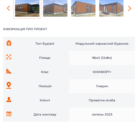
Головна
Каталог
Наші роботи
Про компанію
Наші клієнти
Технології
ІНФОРМАЦІЯ ПРО ПРОЕКТ
Доставка і монтаж
Питання-відповідь
Новини
Блог
Тип будівлі
Модульний каркасний будинок
Контакти
Відгуки
Площа:
96м2 (12х8м)
Клас
КОМФОРТ+
Локація
Гнедин
Клієнт
Приватна особа
Дата монтажу
липень 2023