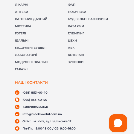
ЛІКАРНІ
ФАП
АПТЕКИ
ПОБУТІВКИ
ВАГОНЧИК ДАЧНИЙ
БУДІВЕЛЬНІ ВАГОНЧИКИ
МІСТЕЧКА
КАЗАРМИ
(098) 853-40-40
info@blockmodul.com.ua
ГОТЕЛІ
ГЛЕМПІНГ
(095) 853-40-40
Офіс:
г. Киев, ул Ильинская 12
ЇДАЛЬНІ
ЦЕХИ
+380988534040
Пн-Пт:
9:00-18:00 / Сб: 9:00-16:00
МОДУЛЬНІ БУДІВЛІ
АБК
ЛАБОРАТОРІЇ
КОТЕЛЬНІ
МОДУЛЬНІ ПРАЛЬНІ
ЗУПИНКИ
ГАРАЖІ
НАШІ КОНТАКТИ
(098) 853-40-40
(095) 853-40-40
+380988534040
info@blockmodul.com.ua
Офіс:
м. Київ, вул Іллінська 12
Пн-Пт:
9:00-18:00 / Сб: 9:00-16:00