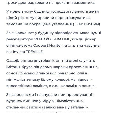
трохи доопрацьовано на прохання замовника.
БУДИНКИ МОДУЛЬНІ
КАРКАСНІ БУДИНКИ
У модульному будинку господарі планують жити
ДАЧНІ БУДИНКИ
МОДУЛЬНІ ОФІСИ
цілий рік, тому вирішили перестрахуватися,
САНІТАРНІ БЛОКИ
МОДУЛЬНІ ПРАЛЬНІ
замовивши покращене утеплення (150-150-150мм).
ПОСТИ ОХОРОНИ
ТОРГОВІ ПАВІЛЬЙОНИ
КІОСКИ І ЛАРЬКИ
ГУРТОЖИТКИ
За мікроклімат у будинку відповідають малошумні
МОДУЛЬНІ БУДІВЛІ
МОДУЛЬНІ ГОТЕЛІ
рекуператори VENTOXX SLIM LINE, кондиціонер
ПОБУТІВКИ
ЇДАЛЬНІ
спліт-система Cooper&Hunter та стильна чавунна
МОДУЛЬНІ ЦЕХИ
КАЗАРМИ
піч Invicta TREVILLE.
МІСТЕЧКА
ГЛЕМПІНГ
Оздобленням внутрішніх стін та стелі служить
імітація бруса під двома шарами просочення на
основі фінської лляної колірувальної олії в
мінімалістичному білому кольорі. На підлозі -
зносостійкий ламінат, в с.в. - керамічна плитка.
Загалом, як ми i планували при проектуванні -
будинок вийшов у міру мінімалістичним,
стильним, світлим (великі вікна у вітальні –