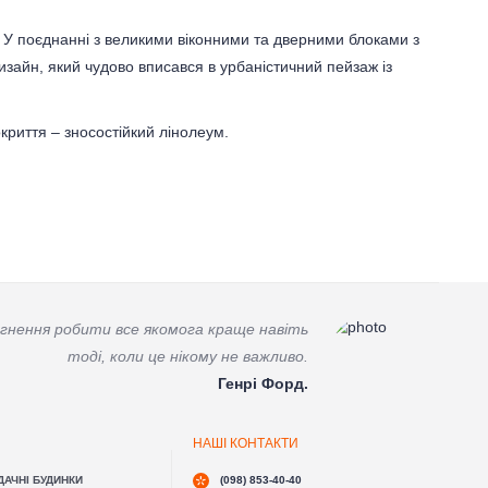
 У поєднанні з великими віконними та дверними блоками з
изайн, який чудово вписався в урбаністичний пейзаж із
криття – зносостійкий лінолеум.
гнення робити все якомога краще навіть
тоді, коли це нікому не важливо.
Генрі Форд.
НАШІ КОНТАКТИ
ДАЧНІ БУДИНКИ
(098) 853-40-40