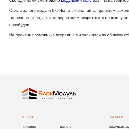
Сьогодні нами змонтовано
модульний офіс
8х3,4 м на територ
МОДУЛЬНІ БУДІВЛІ
Офіс з одного модуля 8х3.4м та виконаний за проектом замов
ПОБУТІВКИ
тонованого скла, а також дерев'яним покриттям із планкену по 
МОДУЛЬНІ ЦЕХИ
новобудов.
МІСТЕЧКА
На прохання замовника всередині ми залишили як обшивку стін т
МЕНЮ
КАТАЛОГ
ГОЛОВНА
КАТАЛОГ
МОДУЛЬНІ БУ