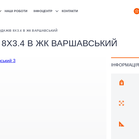
РУС
НАШІ РОБОТИ
ІНФОЦЕНТР
КОНТАКТИ
УКР
ДАЖІВ 8Х3.4 В ЖК ВАРШАВСЬКИЙ
8Х3.4 В ЖК ВАРШАВСЬКИЙ
ІНФОРМАЦІЯ
Каталог
Про компанію
Технології
Питання-відповідь
Блог
Відгуки