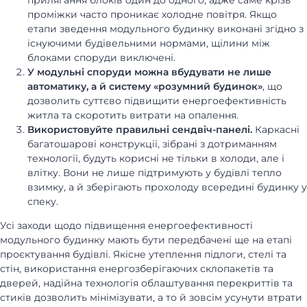
прилягання блоків один до одного, адже саме крізь
проміжки часто проникає холодне повітря. Якщо
етапи зведення модульного будинку виконані згідно з
існуючими будівельними нормами, щілини між
блоками споруди виключені.
У модульні споруди можна вбудувати не лише
автоматику, а й систему «розумний будинок»
, що
дозволить суттєво підвищити енергоефективність
житла та скоротить витрати на опалення.
Використовуйте правильні сендвіч-панелі.
Каркасні
багатошарові конструкції, зібрані з дотриманням
технології, будуть корисні не тільки в холоди, але і
влітку. Вони не лише підтримують у будівлі тепло
взимку, а й зберігають прохолоду всередині будинку у
спеку.
Усі заходи щодо підвищення енергоефективності
модульного будинку мають бути передбачені ще на етапі
проєктування будівлі. Якісне утеплення підлоги, стелі та
стін, використання енергозберігаючих склопакетів та
дверей, надійна технологія облаштування перекриттів та
стиків дозволить мінімізувати, а то й зовсім усунути втрати