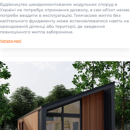
Будівництво швидкомонтованих модульних споруд в
Україні не потребує отримання дозволу, а сам об’єкт немає
потреби вводити в експлуатацію. Тимчасове житло без
капітального фундаменту може встановлюватися навіть на
орендованій ділянці або території, де зведення
повноцінного житла заборонене.
Читати далі