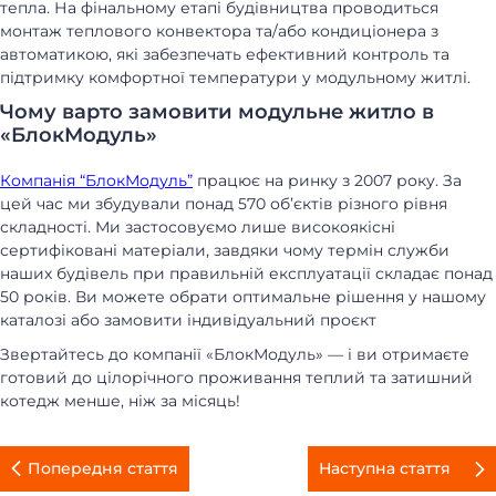
тепла. На фінальному етапі будівництва проводиться
монтаж теплового конвектора та/або кондиціонера з
автоматикою, які забезпечать ефективний контроль та
підтримку комфортної температури у модульному житлі.
Чому варто замовити модульне житло в
«БлокМодуль»
Компанія “БлокМодуль”
працює на ринку з 2007 року. За
цей час ми збудували понад 570 об’єктів різного рівня
складності. Ми застосовуємо лише високоякісні
сертифіковані матеріали, завдяки чому термін служби
наших будівель при правильній експлуатації складає понад
50 років. Ви можете обрати оптимальне рішення у нашому
каталозі або замовити індивідуальний проєкт
Звертайтесь до компанії «БлокМодуль» — і ви отримаєте
готовий до цілорічного проживання теплий та затишний
котедж менше, ніж за місяць!
Попередня стаття
Наступна стаття
БУДИНКИ МОДУЛЬНІ
КАРКАСНІ БУДИНКИ
ДАЧНІ БУДИНКИ
МОДУЛЬНІ ОФІСИ