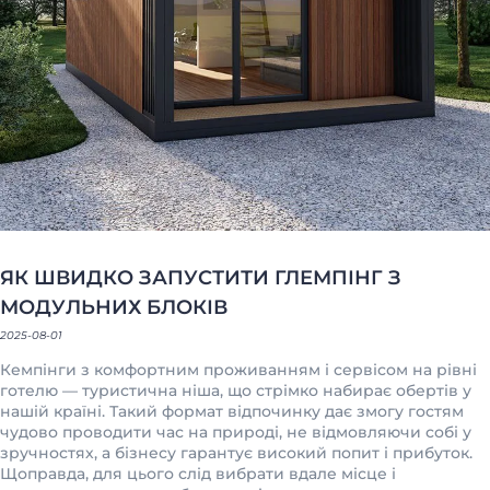
ЯК ШВИДКО ЗАПУСТИТИ ГЛЕМПІНГ З
МОДУЛЬНИХ БЛОКІВ
2025-08-01
Кемпінги з комфортним проживанням і сервісом на рівні
готелю — туристична ніша, що стрімко набирає обертів у
нашій країні. Такий формат відпочинку дає змогу гостям
чудово проводити час на природі, не відмовляючи собі у
зручностях, а бізнесу гарантує високий попит і прибуток.
Щоправда, для цього слід вибрати вдале місце і