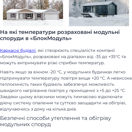
Головна
Каталог
Наші роботи
Про компанію
Наші клієнти
Технології
Доставка і монтаж
Питання-відповідь
Новини
Блог
На які температури розраховані модульні
споруди в «БлокМодуль»
Контакти
Відгуки
Каркасні будівлі
, які створюють спеціалісти компанії
«БлокМодуль», розраховані на діапазон від -35 до +35°C та
можуть витримувати різкі стрибки температур.
Навіть якщо за вікном -20 °C, у модульних будинках легко
підтримувати температуру повітря вище +20 °C. А невисока
теплоємність таких будівель забезпечує можливість
швидкого нагрівання повітря у приміщенні з +5 до +25 °C.
Завдяки цьому власники можуть тимчасово відключати
діючу систему опалення та суттєво заощадити на обігріві,
відлучаючись з дому на кілька днів.
Безпечні способи утеплення та обігріву
модульних споруд