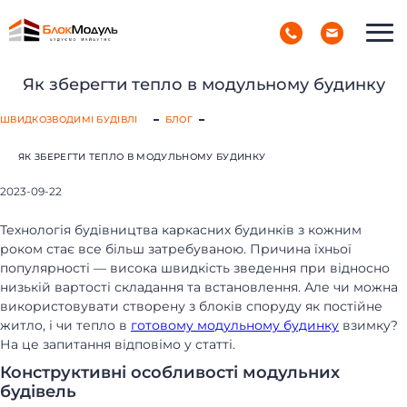
(098) 853-40-40
РУС
УКР
Як зберегти тепло в модульному будинку
ШВИДКОЗВОДИМІ БУДІВЛІ
БЛОГ
ЯК ЗБЕРЕГТИ ТЕПЛО В МОДУЛЬНОМУ БУДИНКУ
2023-09-22
Технологія будівництва каркасних будинків з кожним
роком стає все більш затребуваною. Причина їхньої
популярності — висока швидкість зведення при відносно
низькій вартості складання та встановлення. Але чи можна
використовувати створену з блоків споруду як постійне
житло, і чи тепло в
готовому модульному будинку
взимку?
На це запитання відповімо у статті.
Конструктивні особливості модульних
будівель