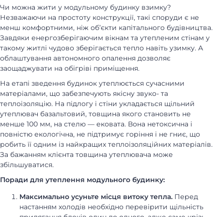
Чи можна жити у модульному будинку взимку?
Незважаючи на простоту конструкції, такі споруди є не
менш комфортними, ніж об’єкти капітального будівництва.
Завдяки енергозберігаючим вікнам та утепленим стінам у
такому житлі чудово зберігається тепло навіть узимку. А
облаштування автономного опалення дозволяє
заощаджувати на обігріві приміщення.
На етапі зведення будинок утеплюється сучасними
матеріалами, що забезпечують якісну звуко- та
теплоізоляцію. На підлогу і стіни укладається щільний
утеплювач базальтовий, товщина якого становить не
менше 100 мм, на стелю — ековата. Вона нетоксична і
повністю екологічна, не підтримує горіння і не гниє, що
робить її одним із найкращих теплоізоляційних матеріалів.
За бажанням клієнта товщина утеплювача може
збільшуватися.
Поради для утеплення модульного будинку:
Максимально усуньте місця витоку тепла.
Перед
настанням холодів необхідно перевірити щільність