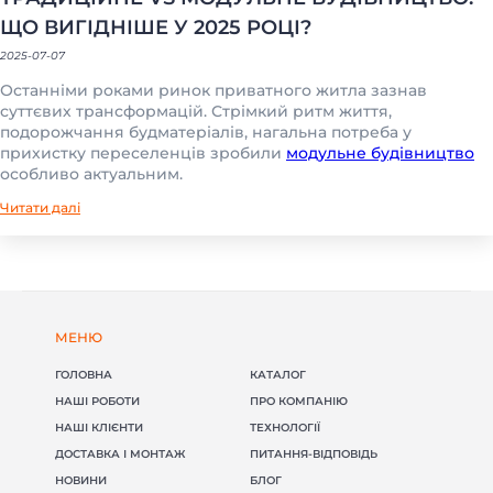
(098) 853-40-40
info@blockmodul.com.ua
ЩО ВИГІДНІШЕ У 2025 РОЦІ?
(095) 853-40-40
Офіс:
г. Киев, ул Ильинская 12
2025-07-07
+380988534040
Пн-Пт:
9:00-18:00 / Сб: 9:00-16:00
Останніми роками ринок приватного житла зазнав
суттєвих трансформацій. Стрімкий ритм життя,
подорожчання будматеріалів, нагальна потреба у
прихистку переселенців зробили
модульне будівництво
особливо актуальним.
Читати далі
МЕНЮ
ГОЛОВНА
КАТАЛОГ
НАШІ РОБОТИ
ПРО КОМПАНІЮ
НАШІ КЛІЄНТИ
ТЕХНОЛОГІЇ
ДОСТАВКА І МОНТАЖ
ПИТАННЯ-ВІДПОВІДЬ
НОВИНИ
БЛОГ